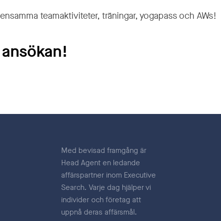
 gemensamma teamaktiviteter, träningar, yogapass och AWs!
 ansökan!
Med bevisad framgång är
Head Agent en ledande
affärspartner inom Executive
Search. Varje dag hjälper vi
individer och företag att
uppnå deras affärsmål.