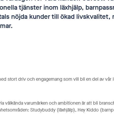
nella tjänster inom läxhjälp, barnpas
als nöjda kunder till ökad livskvalitet
mmar.
d stort driv och engagemang som vill bli en del av vår
r via välkända varumärken och ambitionen är att bli bra
mhetsområden: Studybuddy (läxhjälp), Hey Kiddo (barnp