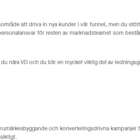
mråde att driva in nya kunder i vår funnel, men du stött
personalansvar för resten av marknadsteamet som består 
u nära VD och du blir en mycket viktig del av ledningsg
arumärkesbyggande och konverteringsdrivna kampanjer fö
siktigt.