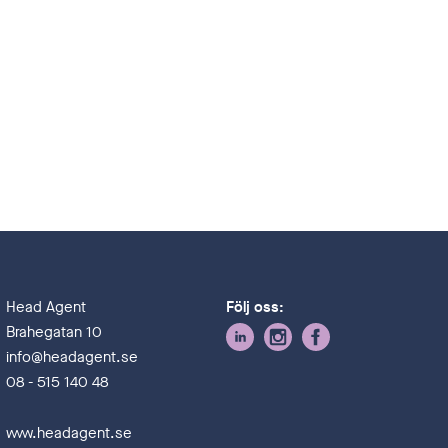
Head Agent
Följ oss:
Brahegatan 10
info@headagent.se
08 - 515 140 48
www.headagent.se