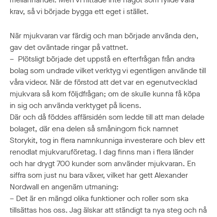
krav, så vi började bygga ett eget i stället.
När mjukvaran var färdig och man började använda den,
gav det oväntade ringar på vattnet.
– Plötsligt började det uppstå en efterfrågan från andra
bolag som undrade vilket verktyg vi egentligen använde till
våra videor. När de förstod att det var en egenutvecklad
mjukvara så kom följdfrågan; om de skulle kunna få köpa
in sig och använda verktyget på licens.
Där och då föddes affärsidén som ledde till att man delade
bolaget, där ena delen så småningom fick namnet
Storykit, tog in flera namnkunniga investerare och blev ett
renodlat mjukvaruföretag. I dag finns man i flera länder
och har drygt 700 kunder som använder mjukvaran. En
siffra som just nu bara växer, vilket har gett Alexander
Nordwall en angenäm utmaning:
– Det är en mängd olika funktioner och roller som ska
tillsättas hos oss. Jag älskar att ständigt ta nya steg och nå