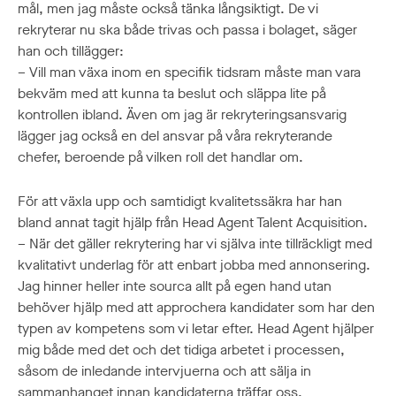
mål, men jag måste också tänka långsiktigt. De vi
rekryterar nu ska både trivas och passa i bolaget, säger
han och tillägger:
– Vill man växa inom en specifik tidsram måste man vara
bekväm med att kunna ta beslut och släppa lite på
kontrollen ibland. Även om jag är rekryteringsansvarig
lägger jag också en del ansvar på våra rekryterande
chefer, beroende på vilken roll det handlar om.
För att växla upp och samtidigt kvalitetssäkra har han
bland annat tagit hjälp från Head Agent Talent Acquisition.
– När det gäller rekrytering har vi själva inte tillräckligt med
kvalitativt underlag för att enbart jobba med annonsering.
Jag hinner heller inte sourca allt på egen hand utan
behöver hjälp med att approchera kandidater som har den
typen av kompetens som vi letar efter. Head Agent hjälper
mig både med det och det tidiga arbetet i processen,
såsom de inledande intervjuerna och att sälja in
sammanhanget innan kandidaterna träffar oss.