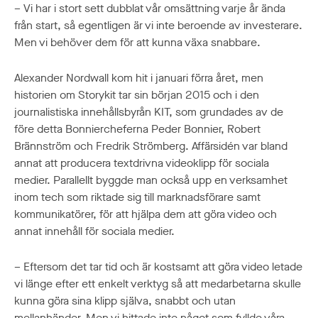
– Vi har i stort sett dubblat vår omsättning varje år ända
från start, så egentligen är vi inte beroende av investerare.
Men vi behöver dem för att kunna växa snabbare.
Alexander Nordwall kom hit i januari förra året, men
historien om Storykit tar sin början 2015 och i den
journalistiska innehållsbyrån KIT, som grundades av de
före detta Bonniercheferna Peder Bonnier, Robert
Brännström och Fredrik Strömberg. Affärsidén var bland
annat att producera textdrivna videoklipp för sociala
medier. Parallellt byggde man också upp en verksamhet
inom tech som riktade sig till marknadsförare samt
kommunikatörer, för att hjälpa dem att göra video och
annat innehåll för sociala medier.
– Eftersom det tar tid och är kostsamt att göra video letade
vi länge efter ett enkelt verktyg så att medarbetarna skulle
kunna göra sina klipp själva, snabbt och utan
mellanhänder. Men vi hittade inte något som fyllde våra