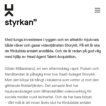
Storykit: ”I år dubblar vi
styrkan”
Med tunga investerare i ryggen och en attraktiv mjukvara
både växer och gasar videotjänsten Storykit. På ett år ska
de fördubbla antalet anställda. Och de är redan på god väg
med hjälp av Head Agent Talent Acquisition.
Söder Mälarstrand, en sen eftermiddag i april. Pulsen och
framåtandan är påtaglig inne hos SaaS-bolaget Storykit.
Men det börjar bli trångt i lokalerna som vetter ut mot den
glittrande Riddarfjärden. Det senaste året har
mjukvarubolaget som tillhandahåller videoverktyg för
sociala medier vuxit lavinartat. Och de har bara börjat.
– Vårt mål är att innan årets slut ha fördubblat antalet