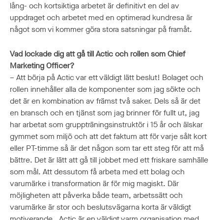
lång- och kortsiktiga arbetet är definitivt en del av
uppdraget och arbetet med en optimerad kundresa är
något som vi kommer göra stora satsningar på framåt.
Vad lockade dig att gå till Actic och rollen som Chief
Marketing Officer?
– Att börja på Actic var ett väldigt lätt beslut! Bolaget och
rollen innehåller alla de komponenter som jag sökte och
det är en kombination av främst två saker. Dels så är det
en bransch och en tjänst som jag brinner för fullt ut, jag
har arbetat som gruppträningsinstruktör i 15 år och älskar
gymmet som miljö och att det faktum att för varje sålt kort
eller PT-timme så är det någon som tar ett steg för att må
bättre. Det är lätt att gå till jobbet med ett friskare samhälle
som mål. Att dessutom få arbeta med ett bolag och
varumärke i transformation är för mig magiskt. Där
möjligheten att påverka både team, arbetssätt och
varumärke är stor och beslutsvägarna korta är väldigt
motiverande. Actic är en väldigt varm organisation med