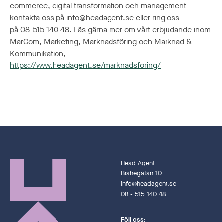
commerce, digital transformation och management
kontakta oss på info@headagent.se eller ring oss
på 08-515 140 48. Läs gärna mer om vårt erbjudande inom
MarCom, Marketing, Marknadsföring och Marknad &
Kommunikation,
https://www.headagent.se/marknadsforing/
Head Agent
Brahegatan 10
info@headagent.se
08 - 515 140 48
Följ oss: