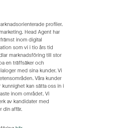
marknadsorienterade profiler.
 marketing. Head Agent har
främst inom digital
on som vi i tio års tid
lar marknadsföring till stor
pa en träffsäker och
aloger med sina kunder. Vi
mpetensområden. Våra kunder
r kunnighet kan sätta oss in i
enaste inom området. Vi
erk av kandidater med
 din affär.