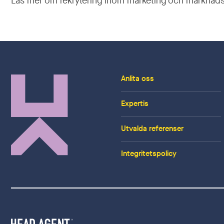
Läs mer om rekrytering inom marketing och marknad
Anlita oss
Expertis
Utvalda referenser
Integritetspolicy