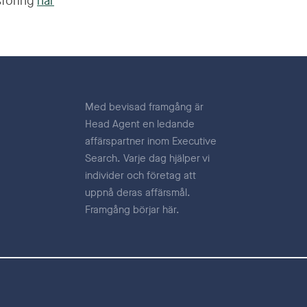
sföring
här
Med bevisad framgång är
Head Agent en ledande
affärspartner inom Executive
Search. Varje dag hjälper vi
individer och företag att
uppnå deras affärsmål.
Framgång börjar här.