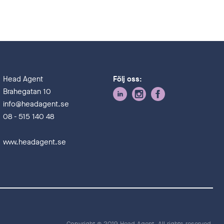
Head Agent
Följ oss:
Brahegatan 10
info@headagent.se
08 - 515 140 48
www.headagent.se
Copyright © 2019 Head Agent. All rights reserved.